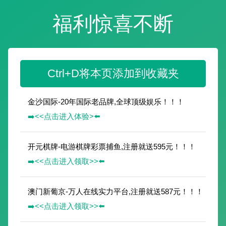
福利惊喜不断
Ctrl+D将本页添加到收藏夹
金沙国际-20年国际老品牌,全球顶级娱乐！！！
➡️<<点击进入体验>⬅️
开元棋牌-电游棋牌彩票捕鱼,注册就送595元！！！
➡️<<点击进入领取>>⬅️
澳门新葡京-万人在线实力平台,注册就送587元！！！
➡️<<点击进入领取>>⬅️